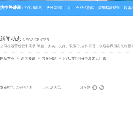
热搜关键词
：
PVC增塑剂
改性基础油白油
合成植物酯
聚氨酯增塑剂
欧盟
新闻动态
NEWS CENTER
公司在运营过程中秉承“诚信、务实、友好、双赢”的合作宗旨，欢迎各界朋友光临指
网站首页
≡
新闻资讯
≡
常见问题
≡
PVC增塑剂分类及常见问题
发布时间:
2024-07-31
|
1793
次浏览
|
|
分享到: