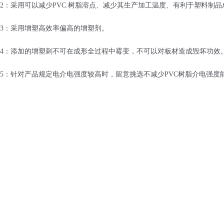
2：采用可以减少PVC.树脂溶点、减少其生产加工温度、有利于塑料制
3：采用增塑高效率偏高的增塑剂。
4：添加的增塑刺不可在成形全过程中霉变，不可以对板材造成毁坏功效
5：针对产品规定电介电强度较高时，留意挑选不减少PVC树脂介电强度
6：一样增塑高效率的增塑剂，挑选价格便宜、料源丰富多彩的增塑剂
上一篇：
PVC环保增塑剂有哪些分类，用在哪里？
下一篇：
pvc增塑剂析出的原因是什么？如何预防析出？
联系电话：
16606137018