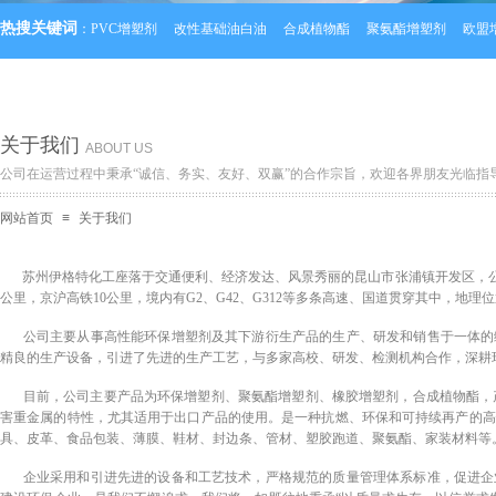
热搜关键词
：
PVC增塑剂
改性基础油白油
合成植物酯
聚氨酯增塑剂
欧盟
关于我们
ABOUT US
公
司在运营过程中秉承“诚信、务实、友好、双赢”的合作宗旨，欢迎各界朋友光临指
网站首页
≡
关于我们
苏州伊格特化工座落于交通便利、经济发达、风景秀丽的昆山市张浦镇开发区，公司
公里，京沪高铁10公里，境内有G2、G42、G312等多条高速、国道贯穿其中，地
公司主要从事高性能环保增塑剂及其下游衍生产品的生产、研发和销售于一体的
精良的生产设备，引进了先进的生产工艺，与多家高校、研发、检测机构合作，深耕
目前，公司主要产品为环保增塑剂、聚氨酯增塑剂、橡胶增塑剂，合成植物酯，产
害重金属的特性，尤其适用于出口产品的使用。是一种抗燃、环保和可持续再产的高
具、皮革、食品包装、薄膜、鞋材、封边条、管材、塑胶跑道、聚氨酯、家装材料等
企业采用和引进先进的设备和工艺技术，严格规范的质量管理体系标准，促进企