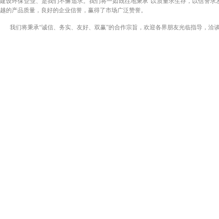
建设环保企业、是我们不懈追求。我们将一如既往地秉承“以质量求生存，以信誉求
越的产品质量，良好的企业信誉，赢得了市场广泛赞誉。
我们将秉承“诚信、务实、友好、双赢”的合作宗旨，欢迎各界朋友光临指导，洽